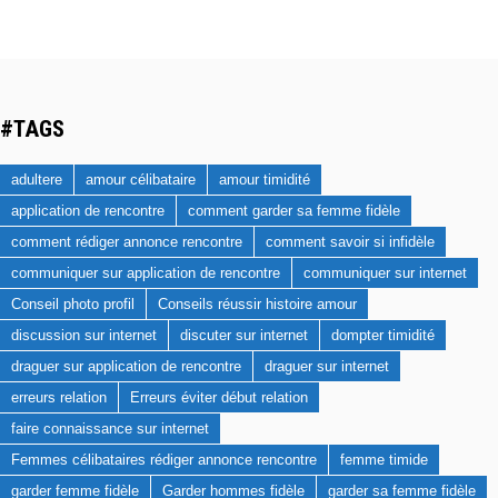
#TAGS
adultere
amour célibataire
amour timidité
application de rencontre
comment garder sa femme fidèle
comment rédiger annonce rencontre
comment savoir si infidèle
communiquer sur application de rencontre
communiquer sur internet
Conseil photo profil
Conseils réussir histoire amour
discussion sur internet
discuter sur internet
dompter timidité
draguer sur application de rencontre
draguer sur internet
erreurs relation
Erreurs éviter début relation
faire connaissance sur internet
Femmes célibataires rédiger annonce rencontre
femme timide
garder femme fidèle
Garder hommes fidèle
garder sa femme fidèle