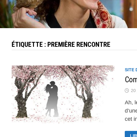
ÉTIQUETTE :
PREMIÈRE RENCONTRE
SITE
Com
20 
Ah, l
d’une
cet 
CO
LIR