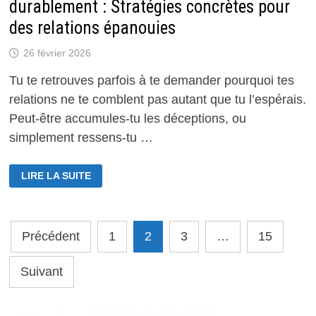
durablement : Stratégies concrètes pour
des relations épanouies
26 février 2026
Tu te retrouves parfois à te demander pourquoi tes
relations ne te comblent pas autant que tu l’espérais.
Peut-être accumules-tu les déceptions, ou
simplement ressens-tu …
COMMENT
LIRE LA SUITE
AMÉLIORER
SA
VIE
AFFECTIVE
DURABLEMENT
Pagination
:
Précédent
1
2
3
…
15
STRATÉGIES
CONCRÈTES
des
POUR
DES
Suivant
publications
RELATIONS
ÉPANOUIES