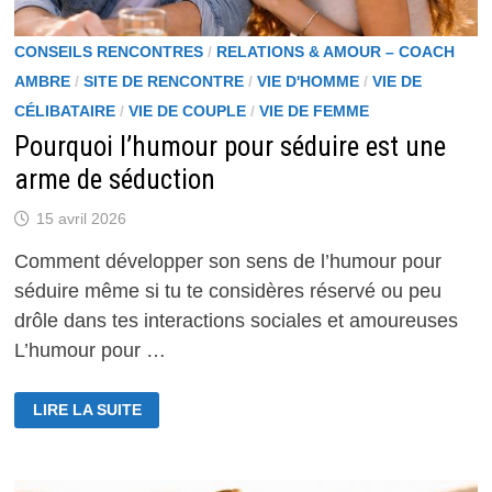
CONSEILS RENCONTRES
/
RELATIONS & AMOUR – COACH
AMBRE
/
SITE DE RENCONTRE
/
VIE D'HOMME
/
VIE DE
CÉLIBATAIRE
/
VIE DE COUPLE
/
VIE DE FEMME
Pourquoi l’humour pour séduire est une
arme de séduction
15 avril 2026
Comment développer son sens de l’humour pour
séduire même si tu te considères réservé ou peu
drôle dans tes interactions sociales et amoureuses
L’humour pour …
POURQUOI
LIRE LA SUITE
L’HUMOUR
POUR
SÉDUIRE
EST
UNE