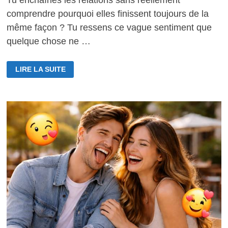
Tu enchaînes les relations sans réellement
comprendre pourquoi elles finissent toujours de la
même façon ? Tu ressens ce vague sentiment que
quelque chose ne …
POURQUOI
LIRE LA SUITE
FAIRE
UN
BILAN
RELATIONNEL
PEUT
TRANSFORMER
TA
VIE
AMOUREUSE