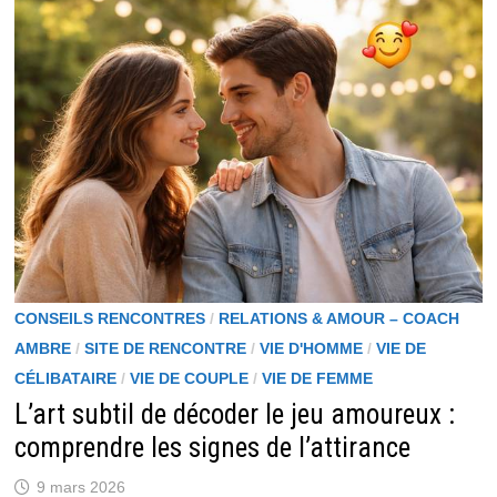
LA
MÉTHODE
EFFICACE
POUR
TRANSFORMER
VOS
MATCHS
EN
RELATIONS
RÉELLES
CONSEILS RENCONTRES
/
RELATIONS & AMOUR – COACH
AMBRE
/
SITE DE RENCONTRE
/
VIE D'HOMME
/
VIE DE
CÉLIBATAIRE
/
VIE DE COUPLE
/
VIE DE FEMME
L’art subtil de décoder le jeu amoureux :
comprendre les signes de l’attirance
9 mars 2026