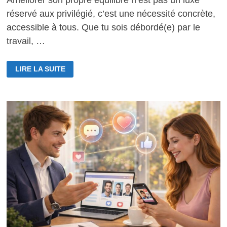
Améliorer son propre équilibre n’est pas un luxe
réservé aux privilégié, c’est une nécessité concrète,
accessible à tous. Que tu sois débordé(e) par le
travail, …
COMMENT
LIRE LA SUITE
AMÉLIORER
SON
PROPRE
ÉQUILIBRE