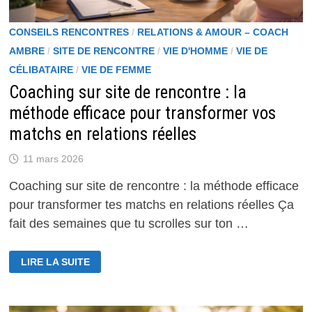
CONSEILS RENCONTRES
/
RELATIONS & AMOUR – COACH
AMBRE
/
SITE DE RENCONTRE
/
VIE D'HOMME
/
VIE DE
CÉLIBATAIRE
/
VIE DE FEMME
Coaching sur site de rencontre : la
méthode efficace pour transformer vos
matchs en relations réelles
11 mars 2026
Coaching sur site de rencontre : la méthode efficace
pour transformer tes matchs en relations réelles Ça
fait des semaines que tu scrolles sur ton …
COACHING
LIRE LA SUITE
SUR
SITE
DE
RENCONTRE
: