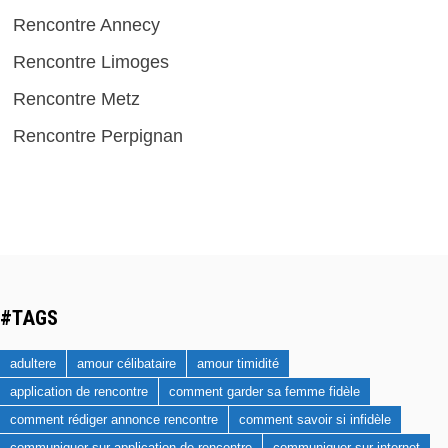
Rencontre Annecy
Rencontre Limoges
Rencontre Metz
Rencontre Perpignan
#TAGS
adultere
amour célibataire
amour timidité
application de rencontre
comment garder sa femme fidèle
comment rédiger annonce rencontre
comment savoir si infidèle
communiquer sur application de rencontre
communiquer sur internet