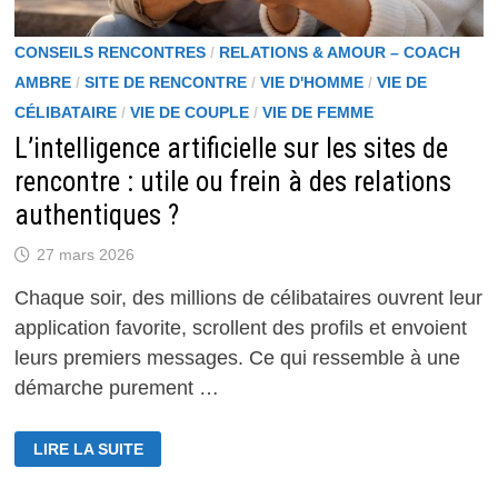
CONSEILS RENCONTRES
/
RELATIONS & AMOUR – COACH
AMBRE
/
SITE DE RENCONTRE
/
VIE D'HOMME
/
VIE DE
CÉLIBATAIRE
/
VIE DE COUPLE
/
VIE DE FEMME
L’intelligence artificielle sur les sites de
rencontre : utile ou frein à des relations
authentiques ?
27 mars 2026
Chaque soir, des millions de célibataires ouvrent leur
application favorite, scrollent des profils et envoient
leurs premiers messages. Ce qui ressemble à une
démarche purement …
L’INTELLIGENCE
LIRE LA SUITE
ARTIFICIELLE
SUR
LES