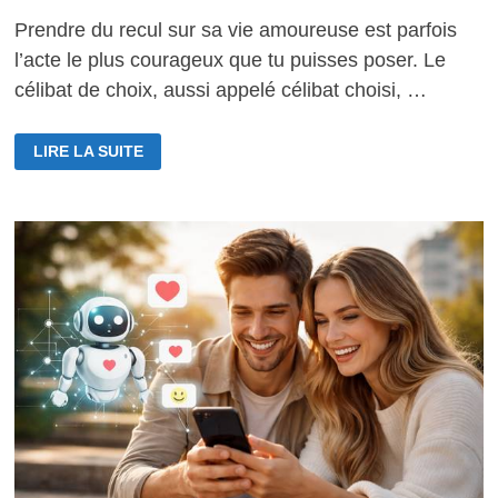
Prendre du recul sur sa vie amoureuse est parfois
l’acte le plus courageux que tu puisses poser. Le
célibat de choix, aussi appelé célibat choisi, …
LE
LIRE LA SUITE
CÉLIBAT
DE
CHOIX
POUR
MIEUX
AIMER
DEMAIN