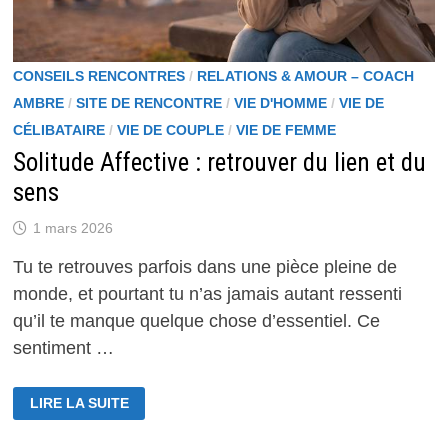
CONSEILS RENCONTRES
/
RELATIONS & AMOUR – COACH
AMBRE
/
SITE DE RENCONTRE
/
VIE D'HOMME
/
VIE DE
CÉLIBATAIRE
/
VIE DE COUPLE
/
VIE DE FEMME
Solitude Affective : retrouver du lien et du
sens
1 mars 2026
Tu te retrouves parfois dans une pièce pleine de
monde, et pourtant tu n’as jamais autant ressenti
qu’il te manque quelque chose d’essentiel. Ce
sentiment …
SOLITUDE
LIRE LA SUITE
AFFECTIVE
:
RETROUVER