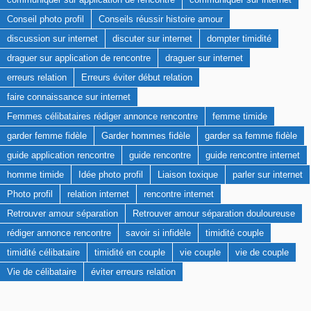
Conseil photo profil
Conseils réussir histoire amour
discussion sur internet
discuter sur internet
dompter timidité
draguer sur application de rencontre
draguer sur internet
erreurs relation
Erreurs éviter début relation
faire connaissance sur internet
Femmes célibataires rédiger annonce rencontre
femme timide
garder femme fidèle
Garder hommes fidèle
garder sa femme fidèle
guide application rencontre
guide rencontre
guide rencontre internet
homme timide
Idée photo profil
Liaison toxique
parler sur internet
Photo profil
relation internet
rencontre internet
Retrouver amour séparation
Retrouver amour séparation douloureuse
rédiger annonce rencontre
savoir si infidèle
timidité couple
timidité célibataire
timidité en couple
vie couple
vie de couple
Vie de célibataire
éviter erreurs relation