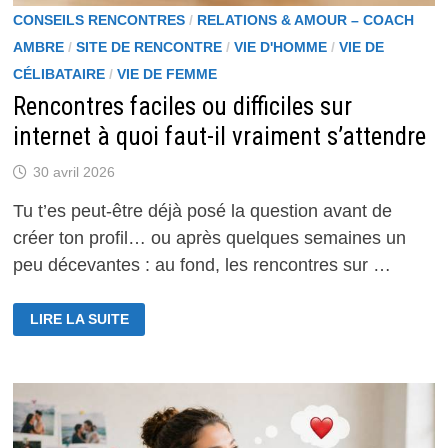
CONSEILS RENCONTRES
/
RELATIONS & AMOUR – COACH
AMBRE
/
SITE DE RENCONTRE
/
VIE D'HOMME
/
VIE DE
CÉLIBATAIRE
/
VIE DE FEMME
Rencontres faciles ou difficiles sur
internet à quoi faut-il vraiment s’attendre
30 avril 2026
Tu t’es peut-être déjà posé la question avant de
créer ton profil… ou après quelques semaines un
peu décevantes : au fond, les rencontres sur …
RENCONTRES
LIRE LA SUITE
FACILES
OU
DIFFICILES
SUR
INTERNET
À
QUOI
FAUT-
IL