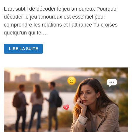
L’art subtil de décoder le jeu amoureux Pourquoi
décoder le jeu amoureux est essentiel pour
comprendre les relations et l’attirance Tu croises
quelqu’un qui te …
L’ART
LIRE LA SUITE
SUBTIL
DE
DÉCODER
LE
JEU
AMOUREUX
:
COMPRENDRE
LES
SIGNES
DE
L’ATTIRANCE