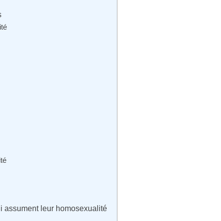
s
ité
ité
i assument leur homosexualité