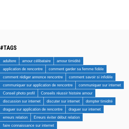
#TAGS
adultere
amour célibataire
amour timidité
application de rencontre
comment garder sa femme fidèle
comment rédiger annonce rencontre
comment savoir si infidèle
communiquer sur application de rencontre
communiquer sur internet
Conseil photo profil
Conseils réussir histoire amour
discussion sur internet
discuter sur internet
dompter timidité
draguer sur application de rencontre
draguer sur internet
erreurs relation
Erreurs éviter début relation
faire connaissance sur internet