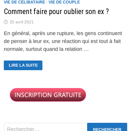
VIE DE CÉLIBATAIRE
/
VIE DE COUPLE
Comment faire pour oublier son ex ?
25 avril 2021
En général, après une rupture, les gens continuent
de penser à leur ex, une réaction qui est tout à fait
normale, surtout quand la relation …
COMMENT
LIRE LA SUITE
FAIRE
POUR
OUBLIER
SON
EX
?
Rechercher :