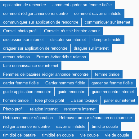
application de rencontre
comment garder sa femme fidèle
comment rédiger annonce rencontre
comment savoir si infidèle
communiquer sur application de rencontre
communiquer sur internet
Conseil photo profil
Conseils réussir histoire amour
discussion sur internet
discuter sur internet
dompter timidité
draguer sur application de rencontre
draguer sur internet
erreurs relation
Erreurs éviter début relation
faire connaissance sur internet
Femmes célibataires rédiger annonce rencontre
femme timide
garder femme fidèle
Garder hommes fidèle
garder sa femme fidèle
guide application rencontre
guide rencontre
guide rencontre internet
homme timide
Idée photo profil
Liaison toxique
parler sur internet
Photo profil
relation internet
rencontre internet
Retrouver amour séparation
Retrouver amour séparation douloureuse
rédiger annonce rencontre
savoir si infidèle
timidité couple
timidité célibataire
timidité en couple
vie couple
vie de couple