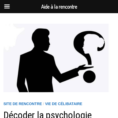
Aide à la rencontre
Passer
au
contenu
SITE DE RENCONTRE
/
VIE DE CÉLIBATAIRE
Décoder la psychologie