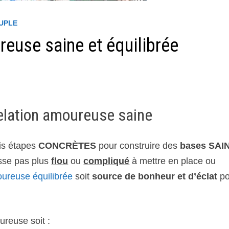
OUPLE
reuse saine et équilibrée
elation amoureuse saine
ois étapes
CONCRÈTES
pour construire des
bases SAI
isse pas plus
flou
ou
compliqué
à mettre en place ou
oureuse équilibrée
soit
source de bonheur et d’éclat
po
ureuse soit :