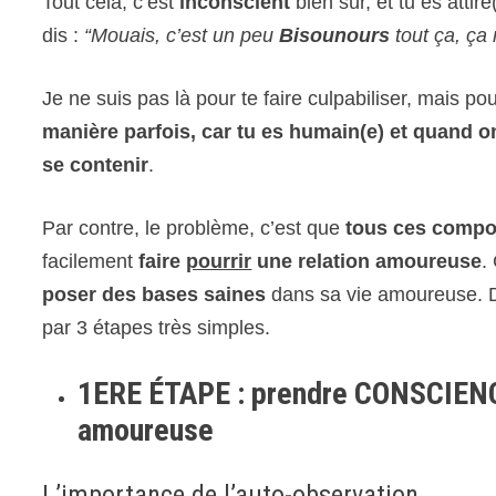
Tout cela, c’est
inconscient
bien sûr, et tu es attir
dis :
“Mouais, c’est un peu
Bisounours
tout ça, ça 
Je ne suis pas là pour te faire culpabiliser, mais po
manière parfois, car tu es humain(e) et
quand on 
se contenir
.
Par contre, le problème, c’est que
tous ces compo
facilement
faire
pourrir
une relation amoureuse
.
poser des bases saines
dans sa vie amoureuse. D
par 3 étapes très simples.
1ERE ÉTAPE : prendre CONSCIENCE
amoureuse
L’importance de l’auto-observation