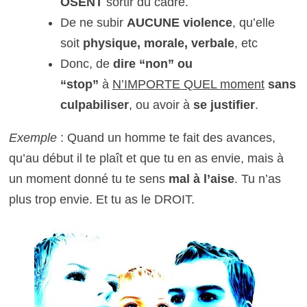
OSENT
sortir du cadre.
De ne subir
AUCUNE violence
, qu’elle
soit
physique, morale, verbale
, etc
Donc, de
dire “non” ou
“stop”
à
N’IMPORTE QUEL moment
sans
culpabiliser
, ou avoir à
se justifier
.
Exemple
: Quand un homme te fait des avances,
qu’au début il te plaît et que tu en as envie, mais à
un moment donné tu te sens
mal à l’aise
. Tu n’as
plus trop envie. Et tu as le DROIT.